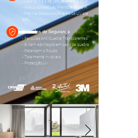
- Rejeita mais de 79% de energia solar.
- Reduz sobreaquecimento e Raios IR
- Previne descoloração e Raios UV até
99%
Películas de Segurança
- Películas Anti-Quebra Transparentes.
- Evitam estilhaços em caso de quebra.
- Retardam o Roubo.
- Totalmente
invisíveis.
- Protecção UV