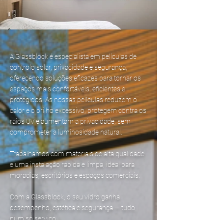
A Glassblock é especialista em películas de
controlo solar, privacidade e segurança,
oferecendo soluções eficazes para tornar os
espaços mais confortáveis, eficientes e
protegidos. As nossas películas reduzem o
calor e o brilho excessivo, protegem contra os
raios UV e aumentam a privacidade, sem
comprometer a luminosidade natural.
Trabalhamos com materiais de alta qualidade
e uma instalação rápida e limpa, ideal para
moradias, escritórios e espaços comerciais.
Com a Glassblock, o seu vidro ganha
desempenho, estética e segurança — tudo
num só serviço.